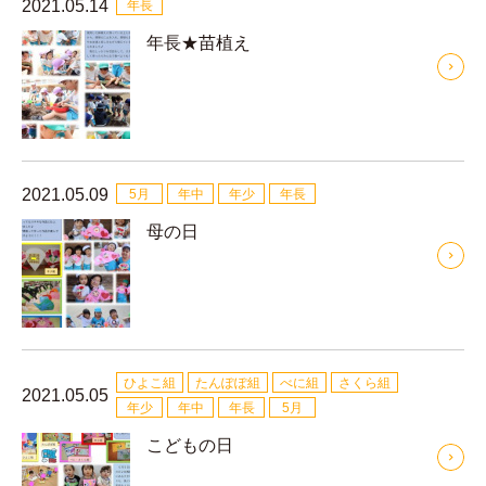
2021.05.14
年長
年長★苗植え
2021.05.09
5月
年中
年少
年長
母の日
ひよこ組
たんぽぽ組
べに組
さくら組
2021.05.05
年少
年中
年長
5月
こどもの日