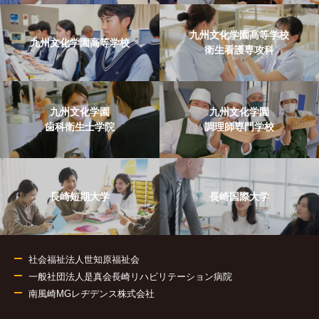
九州文化学園高等学校
九州文化学園高等学校
衛生看護専攻科
九州文化学園
九州文化学園
歯科衛生士学院
調理師専門学校
長崎短期大学
長崎国際大学
社会福祉法人世知原福祉会
一般社団法人是真会長崎リハビリテーション病院
南風崎MGレヂデンス株式会社