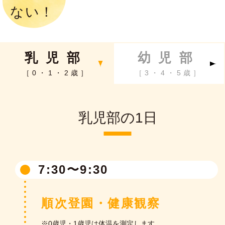
ない！
乳児部
幼児部
［0・1・2歳］
［3・4・5歳］
乳児部の1日
幼児部の1日
7:30〜9:30
8:30〜9:30
順次登園・健康観察
順次登園
※0歳児・1歳児は体温を測定します。
※7:30〜朝の預かり保育を行っています。