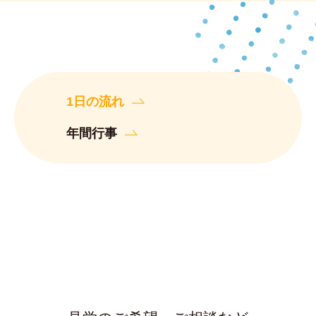
14:20〜
1日の流れ
順次降園
年間行事
スクールバス・お迎え等、順次降園します。 幼
児文化センター（課外教室）や預かり保育も
19:00まで行います。