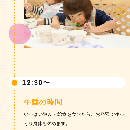
11:30〜
12:30〜
給食の時間
午睡の時間
手を洗ってみんなで「いただきます」をした
ら、楽しい給食の時間です。
いっぱい遊んで給食を食べたら、お昼寝でゆっ
みんなで食べることによって、苦手なものも少
くり身体を休めます。
しずつ食べられるようになります。