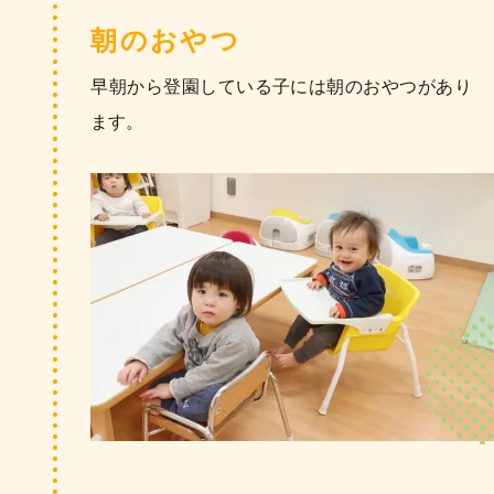
朝のおやつ
朝の身支度を済ませたら、好きなところで好き
な遊びを楽しみます。
早朝から登園している子には朝のおやつがあり
ます。