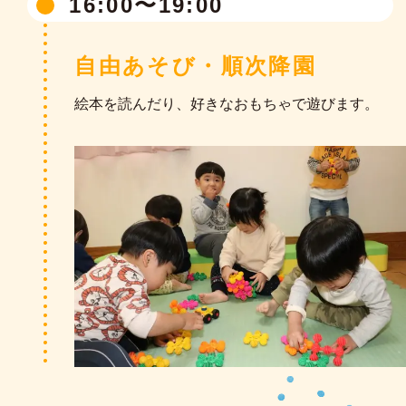
16:00〜19:00
お帰りの用意が出来たら、絵本や紙芝居を楽し
みます。
自由あそび・順次降園
今日一日楽しかったことを振り返りながら、お
帰りの挨拶も元気いっぱい行います。
絵本を読んだり、好きなおもちゃで遊びます。