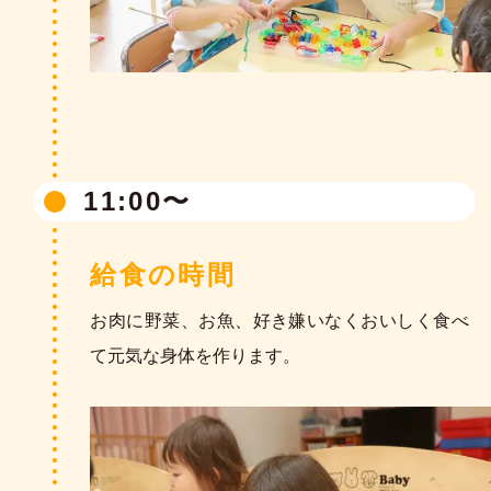
主な活動
11:00〜
各年齢のカリキュラムに沿って、本幼稚園なら
ではの充実した保育を進めます。
給食の時間
みんなで力を合わせてやり遂げる楽しさや、満
足感を味わいます。
お肉に野菜、お魚、好き嫌いなくおいしく食べ
て元気な身体を作ります。