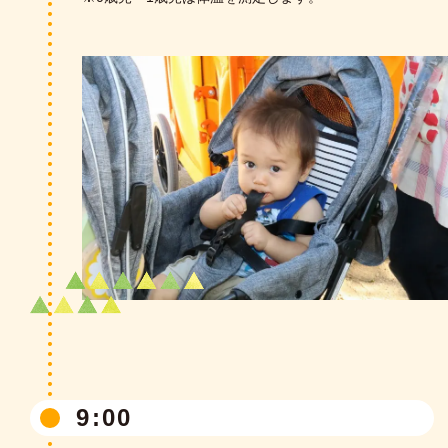
スクールバスや保護者送迎等で登園。 元気な挨
拶で一日が始まります。
着替え
「今日は何のシールにしようかな？」好きなシ
ールを選んでノートに貼ったり、動きやすい体
操服に着替えたりします。初めは苦手なボタン
も、次第に上手にできるようになってきます。
9:00
自由あそび