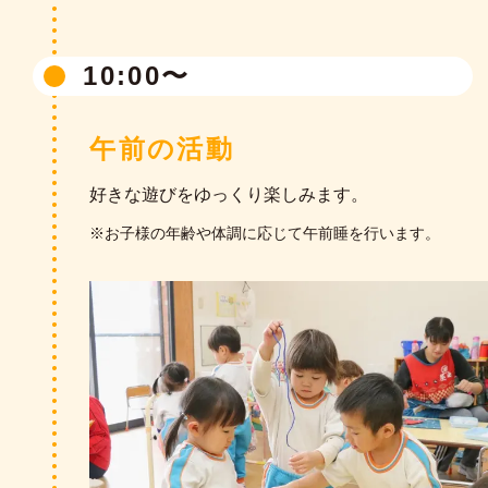
10:00〜
10:00〜
おはじまり
午前の活動
手あそび・歌あそび等を行いながら子ども達の
様子を観察します。
好きな遊びをゆっくり楽しみます。
朝の挨拶・お当番活動のほか、フッ素洗口も行
※お子様の年齢や体調に応じて午前睡を行います。
います。