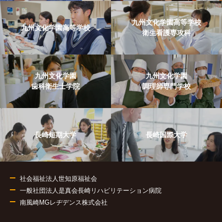
九州文化学園高等学校
九州文化学園高等学校
衛生看護専攻科
九州文化学園
九州文化学園
歯科衛生士学院
調理師専門学校
長崎短期大学
長崎国際大学
社会福祉法人世知原福祉会
一般社団法人是真会長崎リハビリテーション病院
南風崎MGレヂデンス株式会社